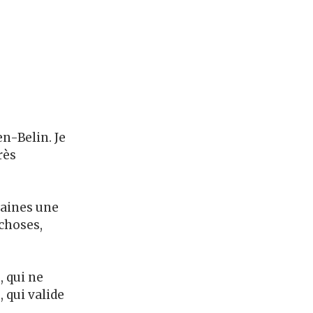
-Belin. Je 
ès 
aines une 
choses, 
 qui ne 
qui valide 