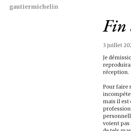
gautiermichelin
Fin 
3 juillet 20
Je démissio
reproduirai
réception.
Pour faire
incompétenc
mais il est 
profession
personnelle
voient pas 
de tels ma