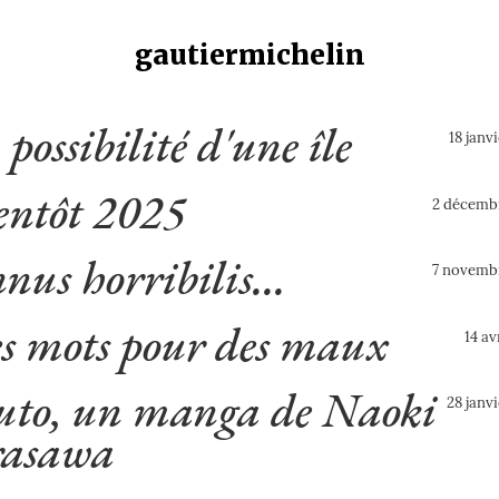
gautiermichelin
 possibilité d'une île
18 janv
entôt 2025
2 décemb
nus horribilis...
7 novemb
s mots pour des maux
14 av
uto, un manga de Naoki
28 janv
asawa