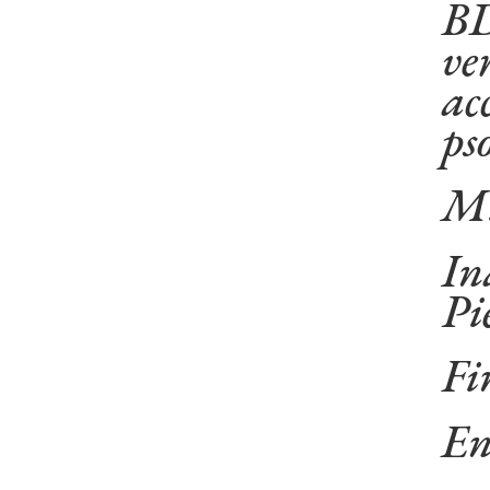
BD
ve
ac
ps
Mi
In
Pi
Fi
En