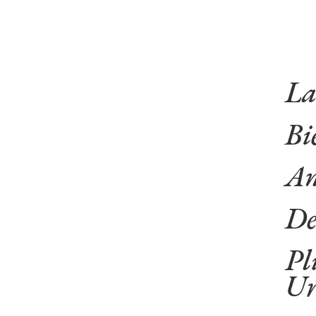
La
Bi
An
De
Pl
Ur