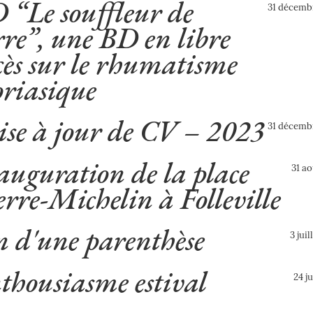
 “Le souffleur de
31 décemb
rre”, une BD en libre
cès sur le rhumatisme
oriasique
se à jour de CV – 2023
31 décemb
auguration de la place
31 a
erre-Michelin à Folleville
n d'une parenthèse
3 juil
thousiasme estival
24 j